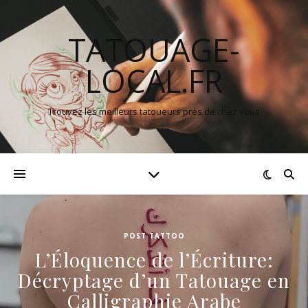
TATOUAGE-
LOCAL.FR
Trouvez les meilleurs tatoueurs prés de chez vous
POST TATTOO
L’Éloquence de l’Écriture:
Décryptage d’un Tatouage en
Calligraphie Arabe