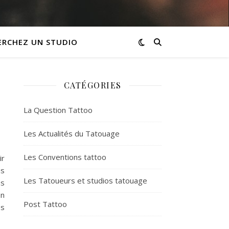
ERCHEZ UN STUDIO
CATÉGORIES
La Question Tattoo
Les Actualités du Tatouage
Les Conventions tattoo
ir
us
Les Tatoueurs et studios tatouage
as
on
Post Tattoo
ps