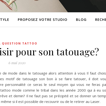
STYLE
PROPOSEZ VOTRE STUDIO
BLOG
RECH
A QUESTION TATTOO
isir pour son tatouage?
6 mai 2020
 de mode dans le tatouage alors attention à vous Il faut chois
les motif de tatouage son bon à se faire tatouer, il doit vo
tre personnalité ce seras le seul moyen qui vous ne feras p
 tattoo mode comme le tribal dans les année 2000 qui à eu s
ape rêve et demin? Il ne faut pas se précipité et se donner un tem
 même si il est possible de recouvrir ou de le retirer au Laser.