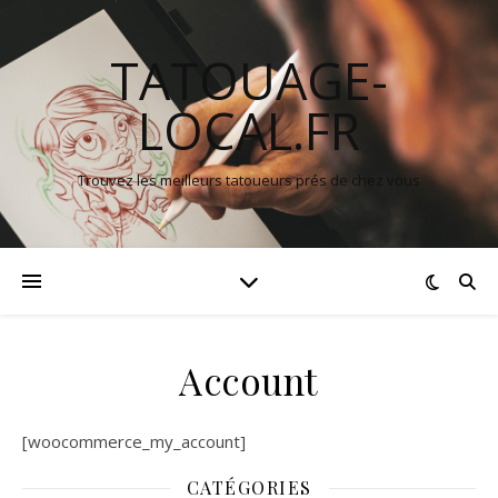
TATOUAGE-
LOCAL.FR
Trouvez les meilleurs tatoueurs prés de chez vous
Account
[woocommerce_my_account]
CATÉGORIES